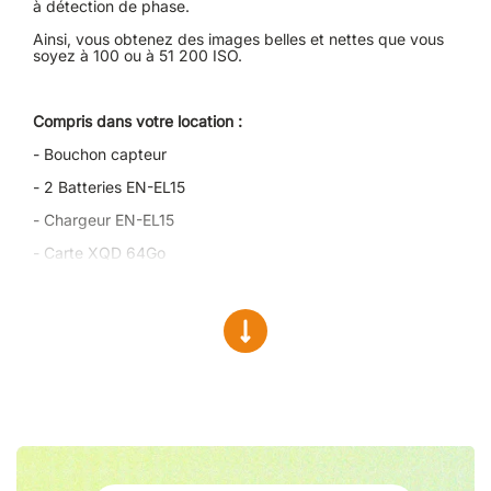
à détection de phase.
Ainsi, vous obtenez des images belles et nettes que vous
soyez à 100 ou à 51 200 ISO.
Compris dans votre location :
- Bouchon capteur
- 2 Batteries EN-EL15
- Chargeur EN-EL15
- Carte XQD 64Go
- Lecteur XQD
- Sac de transport
Facilité d’utilisation
Le Nikon Z6 est un boîtier léger, qui possède un grip
profond et de nombreux boutons de raccourcis facilement
accessibles.
Ses menus sont simples et clairs, ils permettent d’accéder