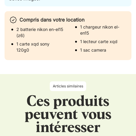
Compris dans votre location
1 chargeur nikon el-
2 batterie nikon en-el15
en15
(z6)
1 lecteur carte xqd
1 carte xqd sony
120g0
1 sac camera
Articles similaires
Ces produits
peuvent vous
intéresser