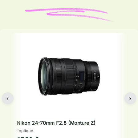
‹
›
Nikon 24-70mm F2.8 (Monture Z)
B
l'optique
le