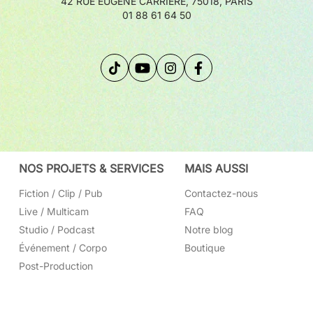
42 RUE EUGÈNE CARRIÈRE, 75018, PARIS
01 88 61 64 50
t et CODEC
p via HDMI
NOS PROJETS & SERVICES
MAIS AUSSI
.97p via HDMI
/59.94/60p
Fiction / Clip / Pub
Contactez-nous
/59.94/60p
avec les caméras compatibles uniquement
Live / Multicam
FAQ
/59.94/60/100/120p
Studio / Podcast
Notre blog
Événement / Corpo
Boutique
Post-Production