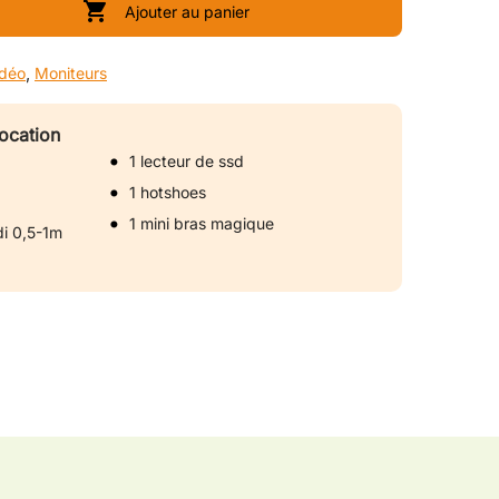

Ajouter au panier
idéo
,
Moniteurs
ocation
1 lecteur de ssd
1 hotshoes
1 mini bras magique
di 0,5-1m