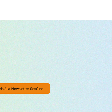
isable) ou le false color.
implement en touchant l'écran.
ortie (16:9, 1:1, 4:5, 1,91:1 et 9:16).
es au DNX, en passant par le ProRes RAW.