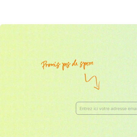
Ainsi, vous pouvez visionner vos vidéos confortab
De plus, vous avez la possibilité d'utiliser des LU
La technologie Atom HDR vous permet de contrôle
Bien entendu, vous avez accès à des fonctionnalité
Vous pouvez personnaliser les réglages et les mode
Ainsi, vous avez le contrôle de votre image et la lib
Enfin, vous pouvez utiliser des guides de format afi
Un enregistreur 4K
Avec le Ninja V, vous pouvez enregistrer des vidéo
L'enregistrement se fait sur un disque SSD suffi
Lorsque vous louez cet Atomos Ninja chez SosCin
Si vous souhaitez utiliser l'enregistrement en Pro
-
Canon EOS R5
-
Sony FX3