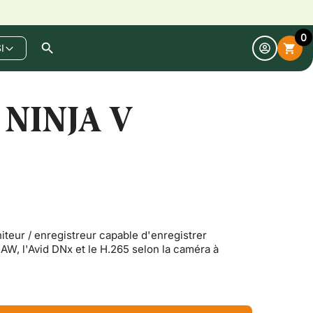
0
search
shopping_cart
I
Open
search
NINJA V
iteur / enregistreur capable d'enregistrer
AW, l'Avid DNx et le H.265 selon la caméra à