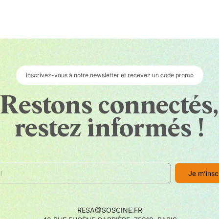
lement et ce même en pleine lumière.
T 3D au format .cube.
r jusqu'à 10 stops de plage dynamique.
s professionnelles comme le vectorscope, le focus peaking (personnal
s d'affichages, ainsi que faire disparaître toutes ces informations s
erté de ne voir plus qu'elle.
Inscrivez-vous à notre newsletter et recevez un code promo
n de ne voir que ce que vous garderez en fonction de votre format de s
Restons connectés,
restez informés !
s en 4K jusqu'à 60i/s.
samment rapide pour gérer tous les formats d'enregistrement du ProR
e, vous vous fournissons un disque de SSD de 500 Go.
Res RAW, celui-ci est notamment compatible avec ces boîtiers :
RESA@SOSCINE.FR