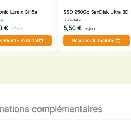
onic Lumix GH5s
SSD 250Go SanDisk Ultra 3D
ra
la caméra
0 €
5,50 €
ht/jour
ht/jour
server le matériel
Réserver le matériel
mations complémentaires