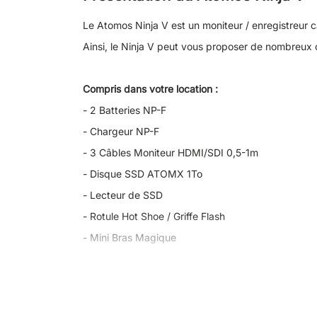
Le Atomos Ninja V est un moniteur / enregistreur 
Ainsi, le Ninja V peut vous proposer de nombreux
Compris dans votre location :
- 2 Batteries NP-F
- Chargeur NP-F
- 3 Câbles Moniteur HDMI/SDI 0,5-1m
- Disque SSD ATOMX 1To
- Lecteur de SSD
- Rotule Hot Shoe / Griffe Flash
- Mini Bras Magique
Un moniteur professionnel
Ce moniteur 5 pouces offre une luminosité de 1000