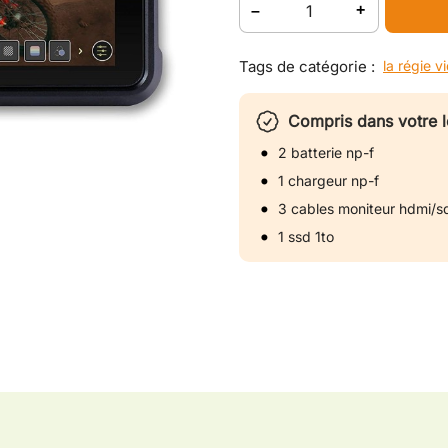
Tags de catégorie :
la régie v
Compris dans votre l
2 batterie np-f
1 chargeur np-f
3 cables moniteur hdmi/s
1 ssd 1to