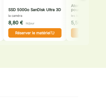
Atomos AtomX SDI
SSD 500Go SanDisk Ultra 3D
pour Ninja
la caméra
les batteries et câbles
8,80 €
5,50 €
ht/jour
ht/jour
Réserver le matériel
Réserver le mat