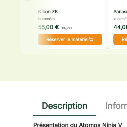
Nikon Z6
Panas
la caméra
la camé
55,00 €
44,0
ht/jour
Réserver le matériel
Ré
Description
Infor
Présentation du Atomos Ninja V