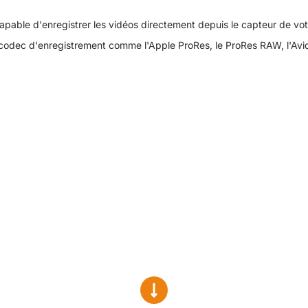
capable d'enregistrer les vidéos directement depuis le capteur de vo
 codec d'enregistrement comme l'Apple ProRes, le ProRes RAW, l'Avi
 cd / m² et une profondeur de 10 bits.