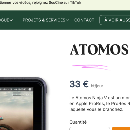
ctionner vos vidéos, rejoignez SosCine sur TikTok
OGUE
PROJETS & SERVICES
CONTACT
À VOIR AUSS
ATOMOS 
33 €
ht/jour
Le Atomos Ninja V est un mon
en Apple ProRes, le ProRes R
laquelle vous le branchez.
Quantité