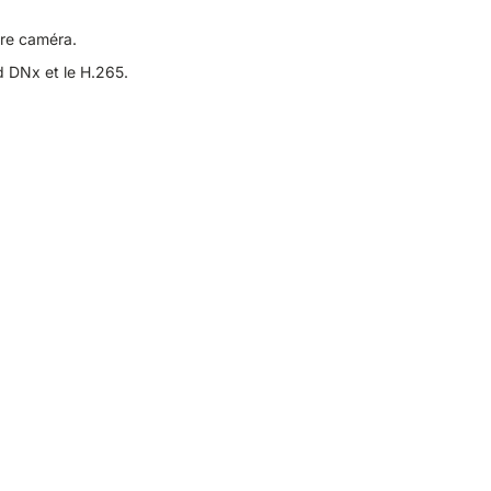
tre caméra.
d DNx et le H.265.