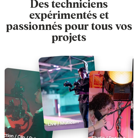
Des techniciens
expérimentés et
passionnés pour tous vos
projets
Live / Multicam
É
Fiction / Clip / Pub