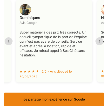
Dominiques
Nic
Avis Google
Avis
Super matériel à des prix très corrects. Un
Supe
uer
accueil sympathique de la part de l'équipe
prat
‹
›
qui n'est pas avare de conseils. Service
déco
avant et après la location, rapide et
efficace. Je referai appel à Sos Ciné sans
hésitation.
★
★
★
★
★
★
5/5 - Avis déposé le
20/03/2023
08/0
Je partage mon expérience sur Google