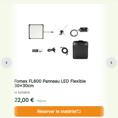
‹
›
Fomex FL600 Panneau LED Flexible
30x30cm
L
la lumière
la
22,00 €
3
ht/jour
Réserver le matériel