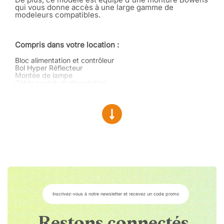
qui vous donne accès à une large gamme de
modeleurs compatibles.
Compris dans votre location :
Bloc alimentation et contrôleur
Bol Hyper Réflecteur
Montée de lampe
Câble neutrik d'alimentation
Clamp
Pied alu
Boîte de transport
Nouvelle Conception du Moteur
Le LS 600C Pro II intègre une nouvelle conception de
moteur d'éclairage qui augmente l'efficacité de sortie.
Cette efficacité accrue s'accompagne du maintient
d'une consommation d'énergie réduite et d'une
Inscrivez-vous à notre newsletter et recevez un code promo
qualité de couleur optimale.