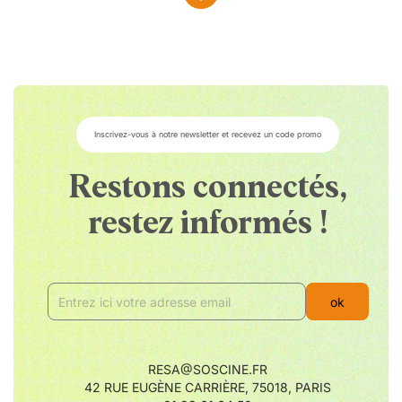
Fonctionnalités compatibles
Si votre objectif propose une de ces fonctionnalités,
alors celle-ci sera conservée avec l'utilisation de
cette bague :
- Mise au point automatique
- Exposition automatique
Inscrivez-vous à notre newsletter et recevez un code promo
- Métadonnées EXIF
Restons connectés,
Maintien de la mise au point
restez informés !
Une option très intéressante est disponible sur cette
bague (TECHART TZC-01), c'est le bouton de maintien
de la mise au point.
En effet, ce bouton, positionné sur le côté de la bague
d'adaptation, vous permet de définir la mise au point
automatique sur une zone spécifique de l'image.
Bien entendu, cette option n'est fonctionnelle
qu'avec les objectifs et les boîtiers compatibles.
RESA@SOSCINE.FR
42 RUE EUGÈNE CARRIÈRE, 75018, PARIS