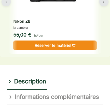
‹
›
Nikon Z6
C
la caméra
l'
55,00 €
3
ht/jour
Réserver le matériel
Description
Informations complémentaires