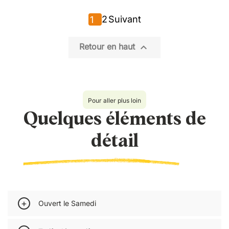
2
Suivant
1

Retour en haut
Pour aller plus loin
Quelques éléments de
détail
Ouvert le Samedi
Vous travaillez le samedi ?