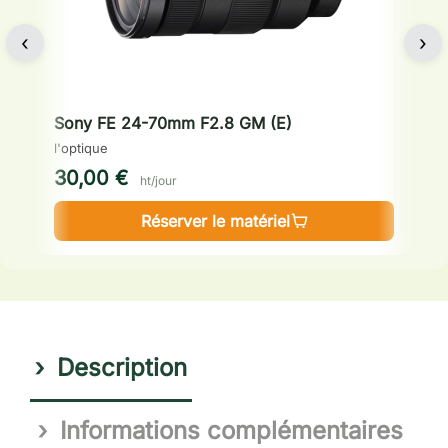
‹
›
Sony FE 24-70mm F2.8 GM (E)
B
l'optique
l'
30,00 €
8
ht/jour
Réserver le matériel
Description
Informations complémentaires