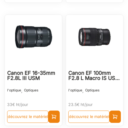
Canon EF 16-35mm
Canon EF 100mm
F2.8L III USM
F2.8 L Macro IS USM
II
,
,
l'optique
Optiques
l'optique
Optiques
33€
ht/jour
23.5€
ht/jour
découvrez le matériel
découvrez le matériel