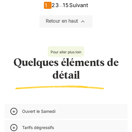
2
3
15
Suivant
1
…

Retour en haut
Pour aller plus loin
Quelques éléments de
détail
Ouvert le Samedi
Vous travaillez le samedi ?
Tarifs dégressifs