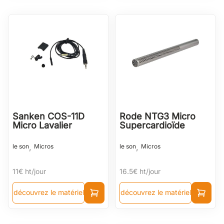
Sanken COS-11D
Rode NTG3 Micro
Micro Lavalier
Supercardioïde
,
,
le son
Micros
le son
Micros
11€
ht/jour
16.5€
ht/jour
découvrez le matériel
découvrez le matériel