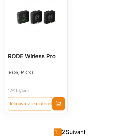
RODE Wirless Pro
,
le son
Micros
17€
ht/jour
découvrez le matériel
2
Suivant
1