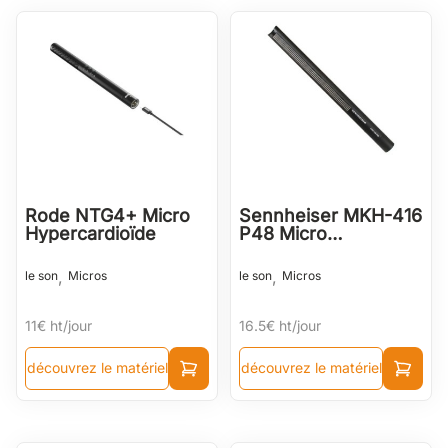
Rode NTG4+ Micro
Sennheiser MKH-416
Hypercardioïde
P48 Micro
Hypercardioïde
,
,
le son
Micros
le son
Micros
11€
ht/jour
16.5€
ht/jour
découvrez le matériel
découvrez le matériel