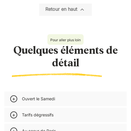

Retour en haut
Pour aller plus loin
Quelques éléments de
détail
Ouvert le Samedi
Vous travaillez le samedi ?
Tarifs dégressifs
Nous aussi !
Votre tournage dure longtemps ?
Au coeur de Paris