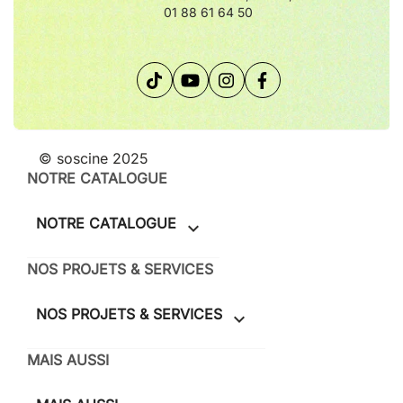
-
iPad non fourni
01 88 61 64 50
- Facile d’utilisation et d’installation
- Opération à distance grâce à la télécommande fournie
- Importation des textes via Disque de stockage, GDrive et
Dropbox
- Application iOS et Android
© soscine 2025
NOTRE CATALOGUE
NOTRE CATALOGUE

NOS PROJETS & SERVICES
NOS PROJETS & SERVICES

MAIS AUSSI