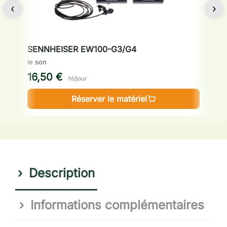
‹
›
SENNHEISER EW100-G3/G4
S
le son
le
16,50 €
1
ht/jour
Réserver le matériel
Description
Informations complémentaires