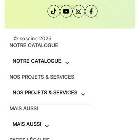
Monture : E (Sony)
Ouverture maximum : f1.4
Ouverture minimum : f22
Distance de mise au point minimum : 0,45m à l'infini
© soscine 2025
NOTRE CATALOGUE
NOTRE CATALOGUE

NOS PROJETS & SERVICES
NOS PROJETS & SERVICES

MAIS AUSSI
MAIS AUSSI
