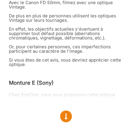
Avec le Canon FD 50mm, filmez avec une optique
Vintage.
De plus en plus de personnes utilisent les optiques
Vintage sur leurs tournages.
En effet, les objectifs actuelles s'évertuent à
supprimer tout défaut possible (aberrations
chromatiques, vignettage, déformations, etc.).
Or, pour certaines personnes, ces imperfections
participent au caractère de l'image.
Si vous êtes de cet avis, vous devriez apprécier cette
optique.
Monture E (Sony)
Chez SosCine, nous vous proposons cette optique
Vintage dans une version compatible avec les
boîtiers
en monture E (Sony)
.
Une image (im)parfaite