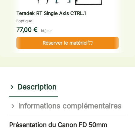
Teradek RT Single Axis CTRL.1
C
l'optique
l'
77,00 €
2
ht/jour
Réserver le matériel
Description
Informations complémentaires
Présentation du Canon FD 50mm